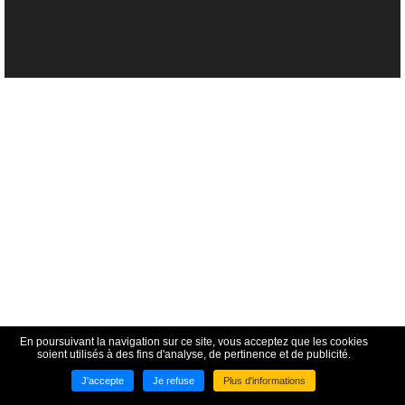
En poursuivant la navigation sur ce site, vous acceptez que les cookies
Creutzwald
soient utilisés à des fins d'analyse, de pertinence et de publicité.
Ville de Creutzwald
Télécharger
J'accepte
Je refuse
Plus d'informations
GRATUITE - Sur le Google Play