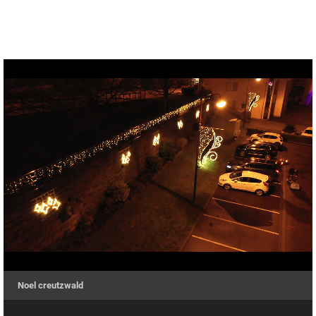
Temps
Chargé
:
Progression
:
0%
0%
restant
Noel creutzwald