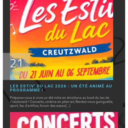
21
JUIN
LES ESTIV' DU LAC 2026 : UN ÉTÉ ANIMÉ AU
PROGRAMME !
Préparez-vous à vivre un été riche en émotions au bord du lac de
Creutzwald ! Concerts, cinéma en plein-air, Rendez-vous guinguette,
sport, feu d'artifice, forum des assoc(...)