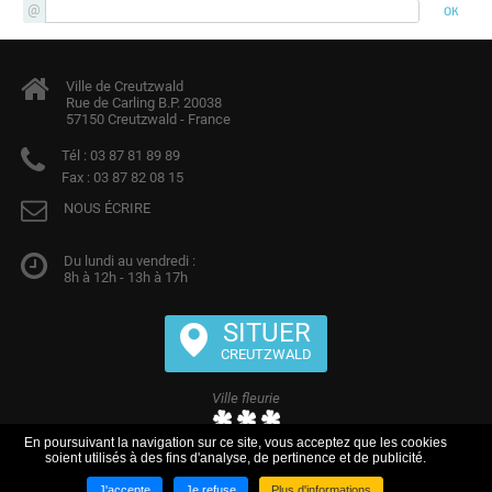
Ville de Creutzwald
Rue de Carling B.P. 20038
57150 Creutzwald - France
Tél :
03 87 81 89 89
Fax :
03 87 82 08 15
NOUS ÉCRIRE
Du lundi au vendredi :
8h à 12h - 13h à 17h
SITUER
CREUTZWALD
Ville fleurie
En poursuivant la navigation sur ce site, vous acceptez que les cookies
Creutzwald
soient utilisés à des fins d'analyse, de pertinence et de publicité.
Ville de Creutzwald
Télécharger
J'accepte
Je refuse
Plus d'informations