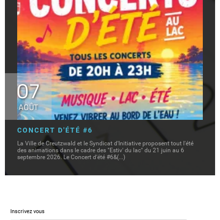
07
AOÛT
CONCERT D'ÉTÉ #6
La Ville de Creutzwald et le Syndicat d'Initiative proposent tout l'été
des animations dans le cadre des "Estiv' du lac" du 21 juin au 6
septembre 2026. Le Concert d'été #6&(...)
Newsletter
Inscrivez vous