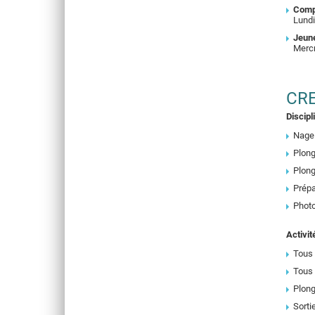
Comp
Lundi
Jeune
Mercr
CR
Discipl
Nage
Plong
Plong
Prépa
Phot
Activit
Tous 
Tous 
Plong
Sorti