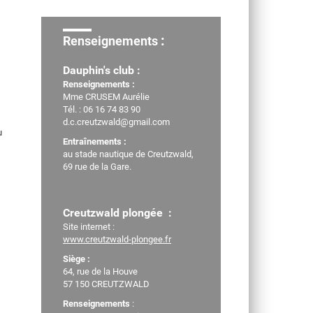
TV LOCALE
:
Renseignements
Dauphin's club :
Renseignements :
Mme CRUSEM Aurélie
Tél. : 06 16 74 83 90
d.c.creutzwald@gmail.com
u
Entraînements :
au stade nautique de Creutzwald,
69 rue de la Gare.
Creutzwald plongée :
Site internet :
www.creutzwald-plongee.fr
Siège :
64, rue de la Houve
57 150 CREUTZWALD
Renseignements
: