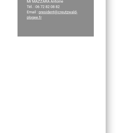
Mr MAZZARA Antoine
Tél. : 06 72 82 08 82
Email :
president@creutzwald-
plogee.fr