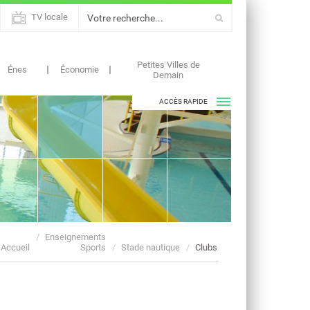
TV locale
Petites Villes de
Énes
Économie
Demain
ACCÈS RAPIDE
ASSOCIATIONS
AGENDAS
Enseignements
Accueil
Sports
Stade nautique
Clubs
ACTUALITÉS