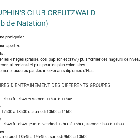
UPHIN'S CLUB CREUTZWALD
ub de Natation)
ine pratiquée :
ion sportive
fs :
er les 4 nages (brasse, dos, papillon et crawl) puis former des nageurs de nivea
mental, régional et plus pour les plus volontaires.
ements assurés par des intervenants diplômés d'Etat.
IRES D'ENTRAÎNEMENT DES DIFFÉRENTS GROUPES :
1
 17h00 à 17h45 et samedi 11h00 à 11h45
2
 17h00 à 18h00 et samedi 10h00 à 11h00
3
 17h45 à 18h45, jeudi et vendredi 17h00 à 18h00, samedi 9h00 à 11h00
res
, mercredi 18h45 à 19h45 et samedi 9h00 à 10h00