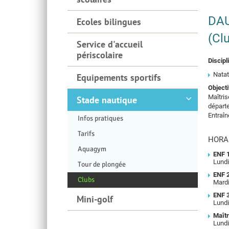
DA
Ecoles bilingues
(Cl
Service d'accueil
périscolaire
Discipl
Natat
Equipements sportifs
Objecti
Maîtris
Stade nautique
départe
Entraîn
Infos pratiques
Tarifs
HORA
Aquagym
ENF 
Lundi
Tour de plongée
ENF 
Clubs
Mardi
ENF 
Mini-golf
Lundi
Maît
Lundi