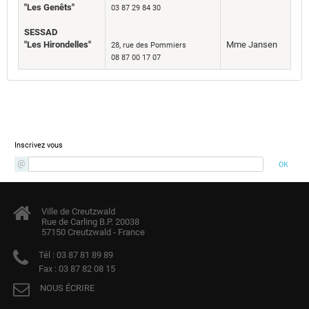
"Les Genêts"
03 87 29 84 30
SESSAD
"Les Hirondelles"
Mme Jansen
28, rue des Pommiers
08 87 00 17 07
Newsletter
Inscrivez vous
Ville de Creutzwald
Rue de Carling B.P. 20038
57150 Creutzwald - France
Tél :
03 87 81 89 89
Fax :
03 87 82 08 15
NOUS ÉCRIRE