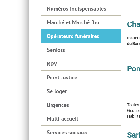
Numéros indispensables
Marché et Marché Bio
Cha
Opérateurs funéraires
Inaugur
du Bar
Seniors
RDV
Pom
Point Justice
Se loger
Urgences
Toutes
Gestion
Habilit
Multi-accueil
Services sociaux
Sar