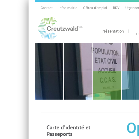
Contact
Infos mairie
Offres d'emploi
RDV
Urgence
Présentation
m
O
Carte d'identité et
Passeports