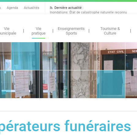
Dernière actualité :
s
Agenda
Actualités
Inondations: État de catastrophe naturelle reconnu
Vie
Vie
Enseignements
Tourisme &
unicipale
pratique
Sports
Culture
pérateurs funéraires