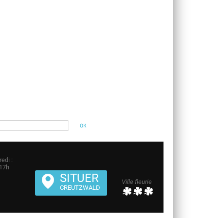
edi :
 17h
SITUER
Ville fleurie
CREUTZWALD