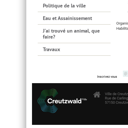
Politique de la ville
Eau et Assainissement
Organi
Habilit
J'ai trouvé un animal, que
faire?
Travaux
Newsletter
Inscrivez vous
Ville de Creut
Rue de Carling
57150 Creutzw