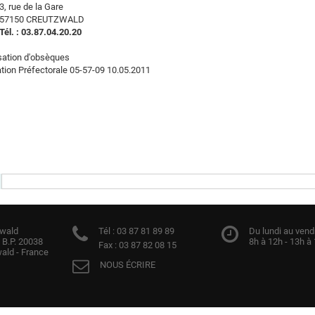
3, rue de la Gare
57150 CREUTZWALD
Tél. : 03.87.04.20.20
sation d'obsèques
ation Préfectorale 05-57-09 10.05.2011
zwald
Tél :
03 87 81 89 89
Du lundi au vendr
 B.P. 20038
8h à 12h - 13h à
Fax :
03 87 82 08 15
ald - France
NOUS ÉCRIRE