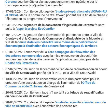
Cerema
pour bénéficier d'un accompagnement en ingénierie sur le
montage de son EcoQuartier "centre-ville"
17/09/2024 : Comité de pilotage de l'
étude pré-opérationnelle d'OPAH-RU
et d'OPAH
dans la commune de Creutzwald portant sur la fin de la phase 2
"élaboration du programme d'intervention"
24/10/2024 :
Signature de la convention d'ingénierie du Cerema
faisant
suite à l'
appel à projets EcoQuartier
10/12/2024 : Signature d'une convention de partenariat entre la ville de
Creutzwald et la
Chambre de Commerce et d'Industrie de la Moselle
en
vue de la
tenue d'ateliers collectifs su le thème de la performance
économique à destination des acteurs éconopmiques du territoire
01/01/2025 : Lancement de la
1ère campagne de rénovation des
devantures commerciales
avec la mise en oeuvre du dispositif de
soutien financier de la ville basé sur l'application des principes de la
Charte des Devantures
07/02/2025 : Réunion de lancement de l'
étude de requalification du coeur
de ville de Creutzwald
portée par l'EPFGE et la ville de Creutzwald
13/03/2025 : Réunion de concertation en vue d'un partenariat pour la
création d'une association en charge de l'animation de l'
Office du
Commerce et de l'Artisanat
de Creutzwald
20/03/2025 : Comité technique n°1 portant sur l'
étude de requalification
du coeur de ville de Creutzwald
28/03/2025 : Comité de pilotage de l'
étude de requalification du coeur de
ville de Creutzwald
avec l'ensemble des partenaires