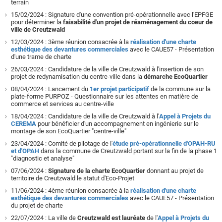
terrain
15/02/2024 : Signature d'une convention pré-opérationnelle avec l'EPFGE
pour déterminer la
faisabilité d'un projet de réaménagement du coeur de
ville de Creutzwald
12/03/2024 : 3ème réunion consacrée à la
réalisation d'une charte
esthétique des devantures commerciales
avec le CAUE57 - Présentation
d'une trame de charte
26/03/2024 : Candidature de la ville de Creutzwald à l'insertion de son
projet de redynamisation du centre-ville dans la
démarche EcoQuartier
08/04/2024 : Lancement du
1er projet participatif
de la commune sur la
plate-forme PURPOZ - Questionnaire sur les attentes en matière de
commerce et services au centre-ville
18/04/2024 : Candidature de la ville de Creutzwald à l'
Appel à Projets du
CEREMA
pour bénéficier d'un accompagnement en ingénierie sur le
montage de son EcoQuartier "centre-ville"
23/04/2024 : Comité de pilotage de l'
étude pré-opérationnelle d'OPAH-RU
et d'OPAH
dans la commune de Creutzwald portant sur la fin de la phase 1
"diagnostic et analyse"
07/06/2024 :
Signature de la charte EcoQuartier
donnant au projet de
territoire de Creutzwald le statut d'Eco-Projet
11/06/2024 : 4ème réunion consacrée à la
réalisation d'une charte
esthétique des devantures commerciales
avec le CAUE57 - Présentation
du projet de charte
22/07/2024 : La ville de
Creutzwald est lauréate
de l'
Appel à Projets du