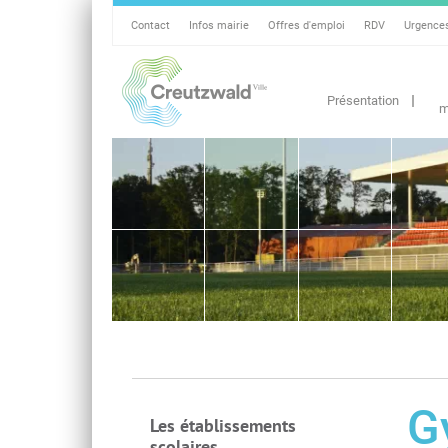
Contact
Infos mairie
Offres d'emploi
RDV
Urgence
Présentation
m
G
Les établissements
scolaires