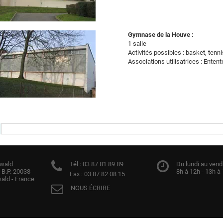
Gymnase de la Houve :
1 salle
Activités possibles : basket, tenn
Associations utilisatrices : Ente
zwald
Tél :
03 87 81 89 89
Du lundi au vendr
 B.P. 20038
8h à 12h - 13h à
Fax :
03 87 82 08 15
ald - France
NOUS ÉCRIRE