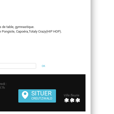
is de table, gymnastique.
nte Pongiste, Capoéra,Totaly Crazy(HIP HOP).
edi :
 17h
SITUER
Ville fleurie
CREUTZWALD