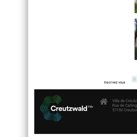
Newsletter
Inscrivez vous
Ville de Creut
Rue de Carling
57150 Creutzw