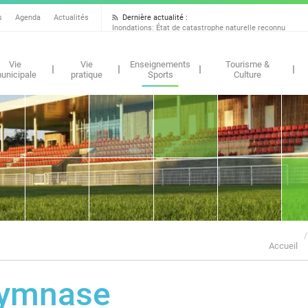
Dernière actualité :
s
Agenda
Actualités
Inondations: État de catastrophe naturelle reconnu
Vie
Vie
Enseignements
Tourisme &
unicipale
pratique
Sports
Culture
Accueil
ymnase