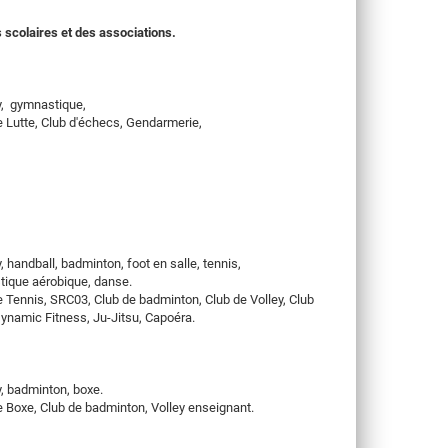
 scolaires et des associations.
TV LOCALE
ey, gymnastique,
de Lutte, Club d'échecs, Gendarmerie,
y, handball, badminton, foot en salle, tennis,
tique aérobique, danse.
de Tennis, SRC03, Club de badminton, Club de Volley, Club
Dynamic Fitness, Ju-Jitsu, Capoéra.
y, badminton, boxe.
de Boxe, Club de badminton, Volley enseignant.