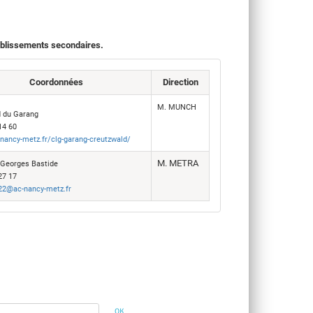
TV LOCALE
ablissements secondaires.
Coordonnées
Direction
M. MUNCH
d du Garang
14 60
nancy-metz.fr/clg-garang-creutzwald/
M. METRA
 Georges Bastide
27 17
22@ac-nancy-metz.fr