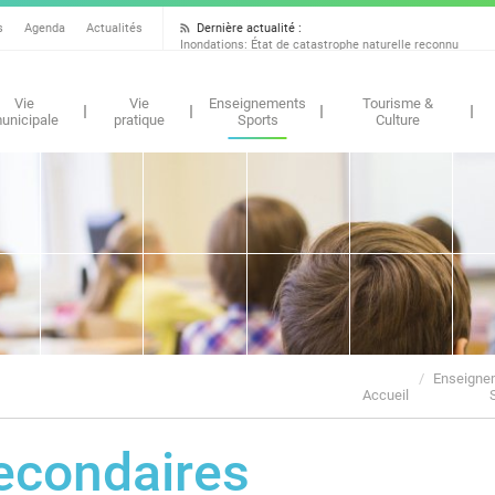
Dernière actualité :
s
Agenda
Actualités
Inondations: État de catastrophe naturelle reconnu
Vie
Vie
Enseignements
Tourisme &
unicipale
pratique
Sports
Culture
Enseigne
Accueil
econdaires