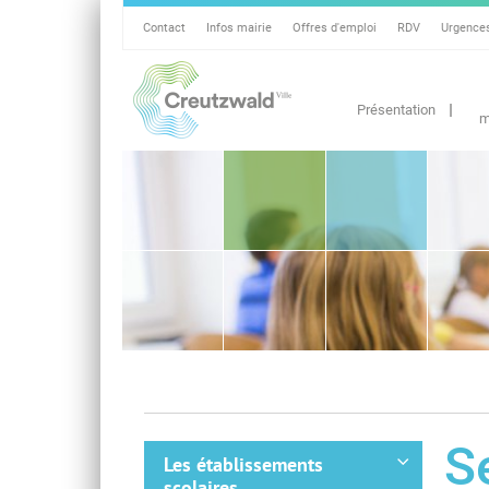
Contact
Infos mairie
Offres d'emploi
RDV
Urgence
Présentation
m
S
Les établissements
scolaires