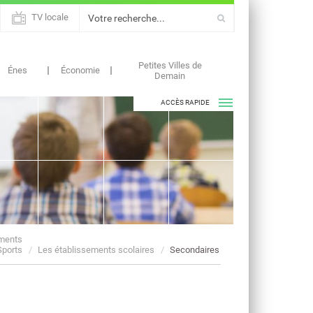
TV locale
Petites Villes de
Énes
Économie
Demain
ACCÈS RAPIDE
ASSOCIATIONS
AGENDAS
ments
Sports
Les établissements scolaires
Secondaires
ACTUALITÉS