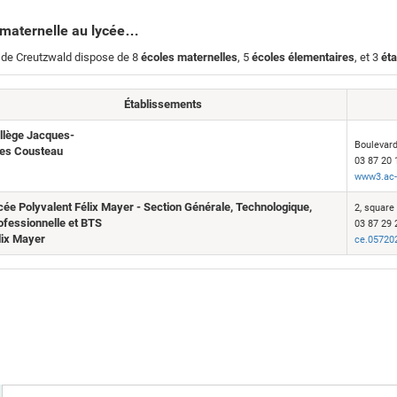
 maternelle au lycée…
e de Creutzwald dispose de 8
écoles maternelles
, 5
écoles élementaires
, et
3
ét
Établissements
llège Jacques-
Boulevar
es Cousteau
03 87 20 
www3.ac-
cée Polyvalent Félix Mayer - Section Générale, Technologique,
2, square
ofessionnelle et BTS
03 87 29 
lix Mayer
ce.05720