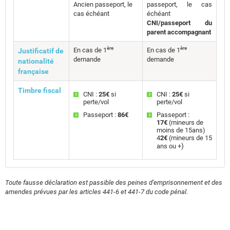
Ancien passeport, le
passeport, le cas
cas échéant
échéant
CNI/passeport du
parent accompagnant
ère
ère
En cas de 1
En cas de 1
Justificatif de
demande
demande
nationalité
française
Timbre fiscal
CNI :
25€
si
CNI :
25€
si
perte/vol
perte/vol
Passeport :
86€
Passeport :
17€
(mineurs de
moins de 15ans)
4
2€
(mineurs de 15
)
ans ou +
Toute fausse déclaration est passible des peines d'emprisonnement et des
amendes prévues par les articles 441-6 et 441-7 du code pénal.