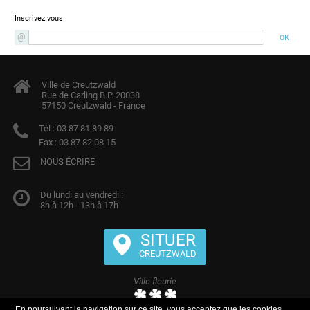
Newsletter
Inscrivez vous
Ville de Creutzwald
Rue de Carling B.P. 20038
57150 Creutzwald - France
Tél :
03 87 81 89 89
Fax :
03 87 82 08 15
NOUS ÉCRIRE
Du lundi au vendredi :
8h à 12h - 13h à 17h
SITUER
CREUTZWALD
Ville fleurie
En poursuivant la navigation sur ce site, vous acceptez que les cookies