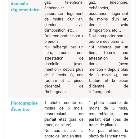
gaz, téléphone,
gaz, téléphone,
domicile
échéancier,
échéancier,
réglementaire
assurance logement
assurance logement
de moins d'un an,
de moins d'un an,
dernier avis
dernier avis
d'imposition, etc…
d'imposition, etc…
Doit comporter nom +
Doit comporter nom +
prénom
prénom des parents
*Si hébergé par un
*Si hébergé par un
tiers, fournir une
tiers, fournir une
attestation de
attestation de
domicile (avec
domicile (avec
mention « depuis plus
mention « depuis plus
de 3 mois »), une
de 3 mois »), une
facture et la pièce
facture et la pièce
d'identité de
d'identité de
l'hébergeant.
l'hébergeant.
1 photo récente de
1 photo récente de
Photographie
moins de 6 mois,
moins de 6 mois,
d'identité
ressemblante,
en
ressemblante,
en
parfait état
(pas de
parfait état
(pas de
trace, de pliure).
trace, de pliure).
Ne pas utiliser la
Ne pas utiliser la
photo de l'ancien titre
photo de l'ancien titre