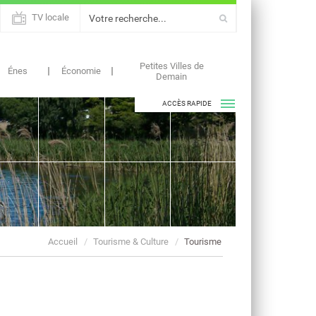
TV locale
Petites Villes de
Énes
Économie
Demain
ACCÈS RAPIDE
ASSOCIATIONS
AGENDAS
Accueil
Tourisme & Culture
Tourisme
ACTUALITÉS