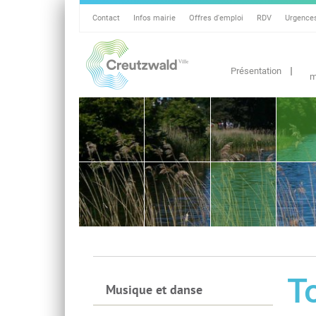
Contact
Infos mairie
Offres d'emploi
RDV
Urgence
Présentation
m
T
Musique et danse