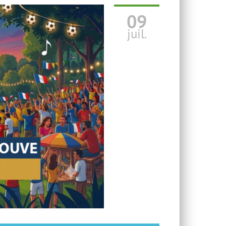
09
TV LOCALE
juil.