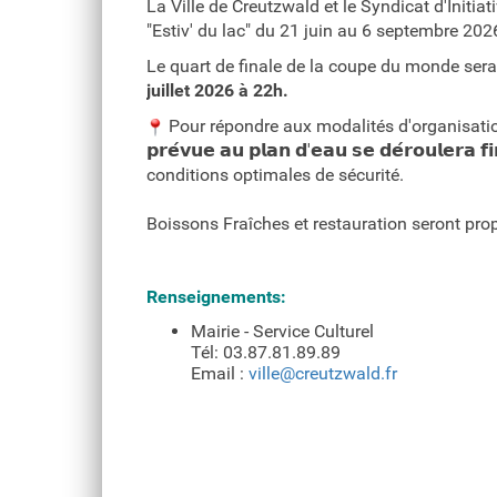
La Ville de Creutzwald et le Syndicat d'Initia
"Estiv' du lac" du 21 juin au 6 septembre 202
Le quart de finale de la coupe du monde ser
juillet 2026 à 22h.
Pour répondre aux modalités d'organisation, 𝗹𝗮 𝗿
𝗽𝗿𝗲́𝘃𝘂𝗲 𝗮𝘂 𝗽𝗹𝗮𝗻 𝗱'𝗲𝗮𝘂 𝘀𝗲 𝗱𝗲́𝗿𝗼𝘂𝗹𝗲𝗿𝗮
conditions optimales de sécurité.
Boissons Fraîches et restauration seront pro
Renseignements:
Mairie - Service Culturel
Tél: 03.87.81.89.89
Email :
ville@creutzwald.fr