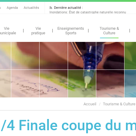
Dernière actualité :
s
Agenda
Actualités
Inondations: État de catastrophe naturelle reconnu
Vie
Vie
Enseignements
Tourisme &
unicipale
pratique
Sports
Culture
Accueil
Tourisme & Culture
1/4 Finale coupe du