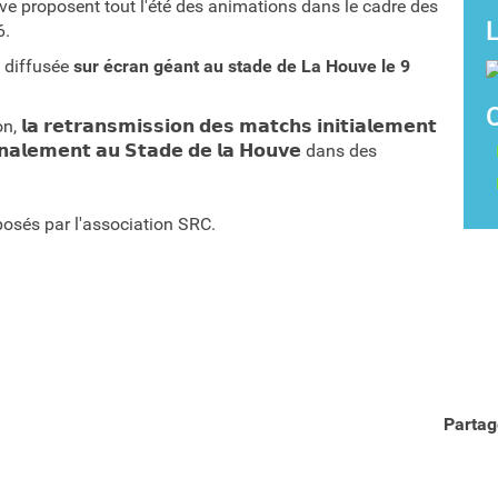
tive proposent tout l'été des animations dans le cadre des
6.
a diffusée
sur écran géant au stade de La Houve le 9
𝘁𝗿𝗮𝗻𝘀𝗺𝗶𝘀𝘀𝗶𝗼𝗻 𝗱𝗲𝘀 𝗺𝗮𝘁𝗰𝗵𝘀 𝗶𝗻𝗶𝘁𝗶𝗮𝗹𝗲𝗺𝗲𝗻𝘁
 𝗳𝗶𝗻𝗮𝗹𝗲𝗺𝗲𝗻𝘁 𝗮𝘂 𝗦𝘁𝗮𝗱𝗲 𝗱𝗲 𝗹𝗮 𝗛𝗼𝘂𝘃𝗲 dans des
posés par l'association SRC.
Partag
Partager par email
Partager sur Twitter
Partager sur Facebook
Partager sur LinkedIn