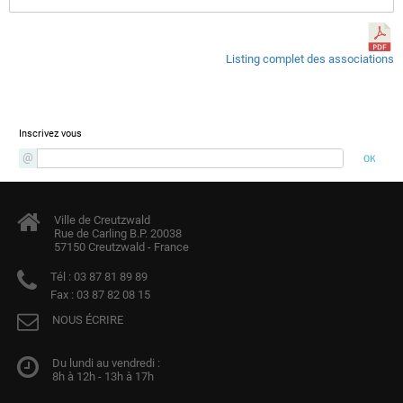
Listing complet des associations
Newsletter
Inscrivez vous
Ville de Creutzwald
Rue de Carling B.P. 20038
57150 Creutzwald - France
Tél :
03 87 81 89 89
Fax :
03 87 82 08 15
NOUS ÉCRIRE
Du lundi au vendredi :
8h à 12h - 13h à 17h