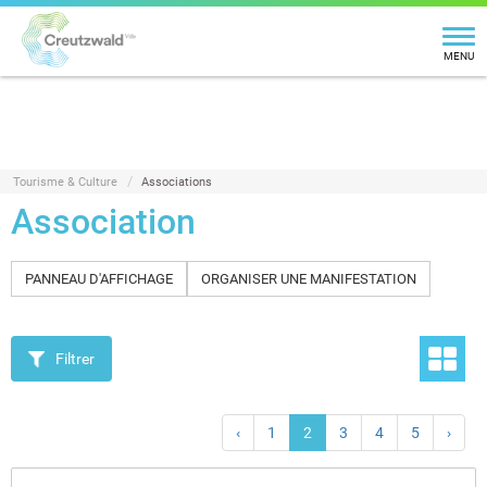
MENU
Tourisme & Culture
Associations
Association
PANNEAU D'AFFICHAGE
ORGANISER UNE MANIFESTATION
Filtrer
‹
1
2
3
4
5
›