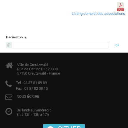
Listing complet des associations
Newsletter
Inscrivez vous
Ville de Creutzwald
Rue de Carling B.P. 20038
57150 Creutzwald - France
Tél :
03 87 81 89 89
Fax :
03 87 82 08 15
NOUS ÉCRIRE
Du lundi au vendredi :
8h à 12h - 13h à 17h