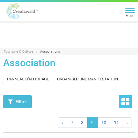
MENU
Tourisme & Culture
Associations
Association
PANNEAU D'AFFICHAGE
ORGANISER UNE MANIFESTATION
Filtrer
‹
7
8
9
10
11
›