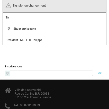
Signaler un changement
Tir
Situer sur la carte
Président :
MULLER Philippe
Newsletter
Inscrivez vous
Ville de Creutzwald
Rue de Carling B.P. 20038
57150 Creutzwald - France
Tél :
03 87 81 89 89