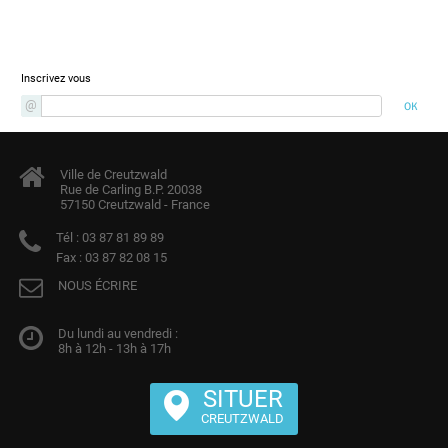
Newsletter
Inscrivez vous
Ville de Creutzwald
Rue de Carling B.P. 20038
57150 Creutzwald - France
Tél :
03 87 81 89 89
Fax :
03 87 82 08 15
NOUS ÉCRIRE
Du lundi au vendredi :
8h à 12h - 13h à 17h
SITUER
CREUTZWALD