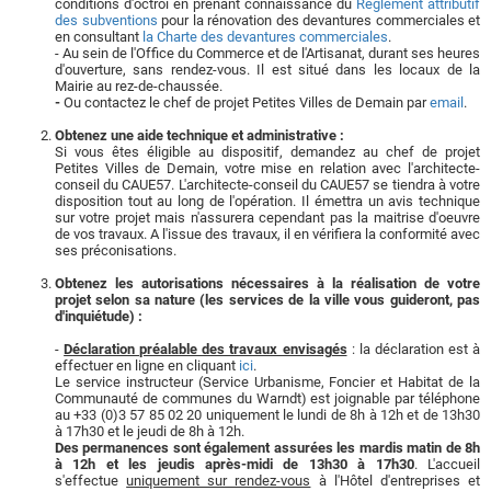
conditions d'octroi en prenant connaissance du
Règlement attributif
des subventions
pour la rénovation des devantures commerciales et
en consultant
la Charte des devantures commerciales
.
- Au sein de l'Office du Commerce et de l'Artisanat, durant ses heures
d'ouverture, sans rendez-vous. Il est situé dans les locaux de la
Mairie au rez-de-chaussée.
-
Ou contactez le chef de projet Petites Villes de Demain par
email
.
Obtenez une aide technique et administrative :
Si vous êtes éligible au dispositif, demandez au chef de projet
Petites Villes de Demain, votre mise en relation avec l'architecte-
conseil du CAUE57. L'architecte-conseil du CAUE57 se tiendra à votre
disposition tout au long de l'opération. Il émettra un avis technique
sur votre projet mais n'assurera cependant pas la maitrise d'oeuvre
de vos travaux. A l'issue des travaux, il en vérifiera la conformité avec
ses préconisations.
Obtenez les autorisations nécessaires à la réalisation de votre
projet selon sa nature (les services de la ville vous guideront, pas
d'inquiétude) :
-
Déclaration préalable des travaux envisagés
: la déclaration est à
effectuer en ligne en cliquant
ici
.
Le service instructeur (Service Urbanisme, Foncier et Habitat de la
Communauté de communes du Warndt) est joignable par téléphone
au +33 (0)3 57 85 02 20 uniquement le lundi de 8h à 12h et de 13h30
à 17h30 et le jeudi de 8h à 12h.
Des permanences sont également assurées les mardis matin de 8h
à 12h et les jeudis après-midi de 13h30 à 17h30
. L'accueil
s'effectue
uniquement sur rendez-vous
à l'Hôtel d'entreprises et