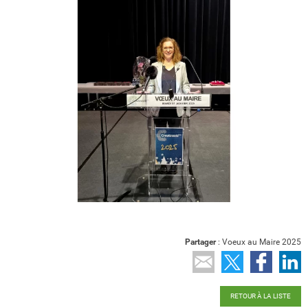
Partager
: Voeux au Maire 2025
edIn
RETOUR À LA LISTE