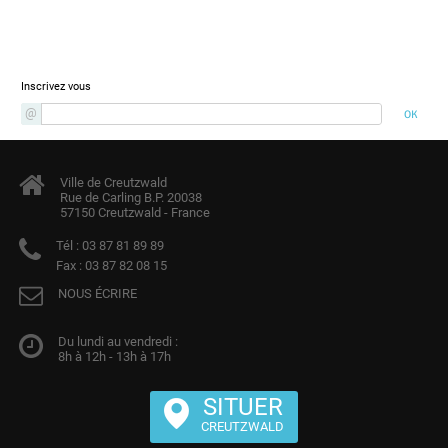
Newsletter
Inscrivez vous
Ville de Creutzwald
Rue de Carling B.P. 20038
57150 Creutzwald - France
Tél :
03 87 81 89 89
Fax :
03 87 82 08 15
NOUS ÉCRIRE
Du lundi au vendredi :
8h à 12h - 13h à 17h
SITUER
CREUTZWALD